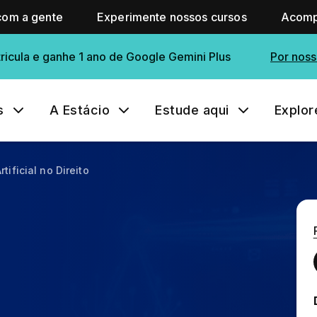
com a gente
Experimente nossos cursos
Acomp
ricula e ganhe 1 ano de Google Gemini Plus
Por noss
s
A Estácio
Estude aqui
Explor
rtificial no Direito