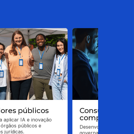
dores públicos
Consultores de
compliance
 aplicar IA e inovação 
 órgãos públicos e 
Desenvolva competênci
es jurídicas.
governança algorítmica 