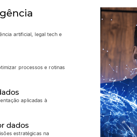
igência
ia artificial, legal tech e
otimizar processos e rotinas
dados
entação aplicadas à
or dados
isões estratégicas na