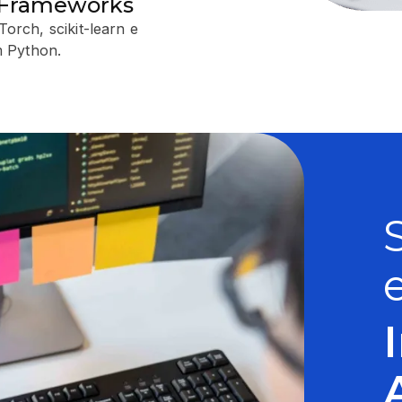
e Frameworks
rch, scikit-learn e
m Python.