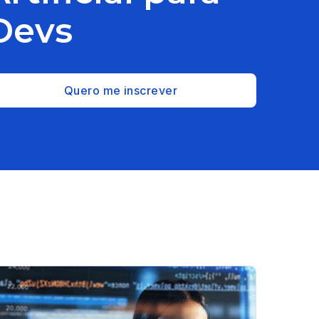
Devs
Quero me inscrever