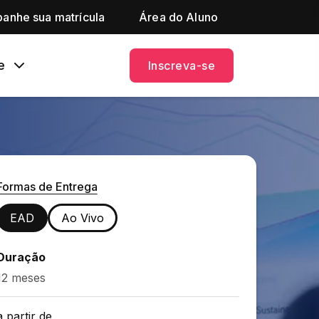
anhe sua matrícula
Área do Aluno
e
Inscreva-se
Formas de Entrega
EAD
Ao Vivo
Duração
12 meses
a partir de