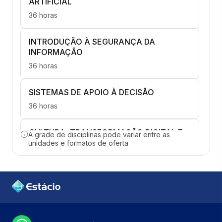
ARTIFICIAL
36 horas
INTRODUÇÃO À SEGURANÇA DA
INFORMAÇÃO
36 horas
SISTEMAS DE APOIO À DECISÃO
36 horas
CULTURA, TRANSFORMAÇÃO DIGITAL E
A grade de disciplinas pode variar entre as
GESTÃO DA MUDANÇA
unidades e formatos de oferta
36 horas
GESTÃO DE PESSOAS E TIMES NO
CONTEXTO DE IA
36 horas