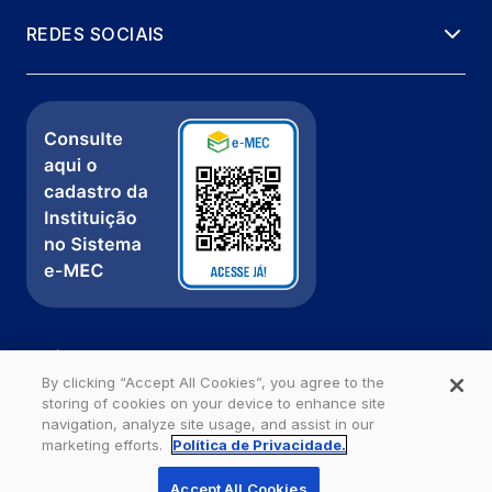
REDES SOCIAIS
Política de Privacidade
Fale com a gente
By clicking “Accept All Cookies”, you agree to the
storing of cookies on your device to enhance site
Ouvidoria
navigation, analyze site usage, and assist in our
marketing efforts.
Política de Privacidade.
Estácio - Todos os direitos reservados
Accept All Cookies