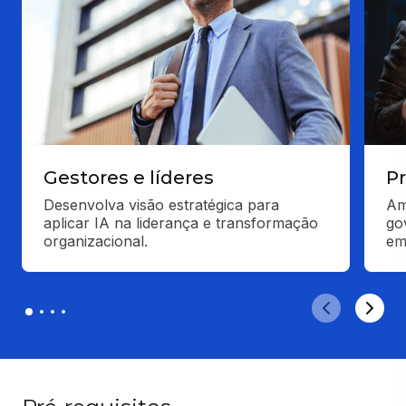
Gestores e líderes
Pr
Desenvolva visão estratégica para 
Am
aplicar IA na liderança e transformação 
gov
organizacional.
em