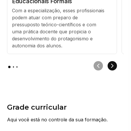
Educacionais Formais
E
Com a especialização, esses profissionais 
E
podem atuar com preparo de 
p
pressuposto teórico-científicos e com 
e
uma prática docente que propicia o 
di
desenvolvimento do protagonismo e 
c
autonomia dos alunos.
li
Grade curricular
Aqui você está no controle da sua formação.