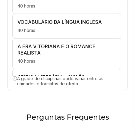
40 horas
VOCABULÁRIO DA LÍNGUA INGLESA
40 horas
A ERA VITORIANA E O ROMANCE
REALISTA
40 horas
CRÍTICA LITERÁRIA - INGLÊS
A grade de disciplinas pode variar entre as
unidades e formatos de oferta
40 horas
ESTUDOS LITERÁRIOS - INGLÊS
40 horas
Perguntas Frequentes
MODERNIDADE E PÓS-MODERNIDADE -
INGLÊS