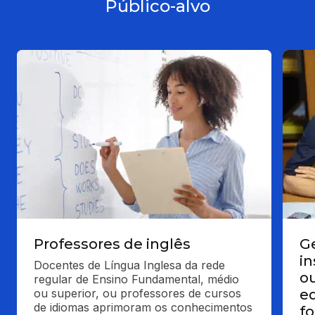
Público-alvo
Professores de inglês
Ge
in
Docentes de Língua Inglesa da rede 
o
regular de Ensino Fundamental, médio 
ou superior, ou professores de cursos 
e
de idiomas aprimoram os conhecimentos 
f