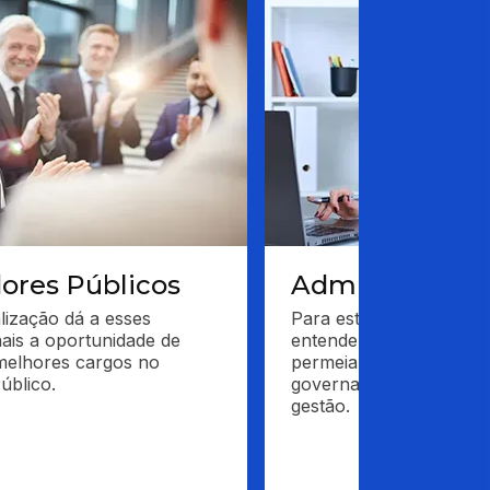
dores Públicos
Administrador
lização dá a esses 
Para este profissional, 
nais a oportunidade de 
entender os processos 
elhores cargos no 
permeiam a administraç
úblico.
governamental e estraté
gestão.