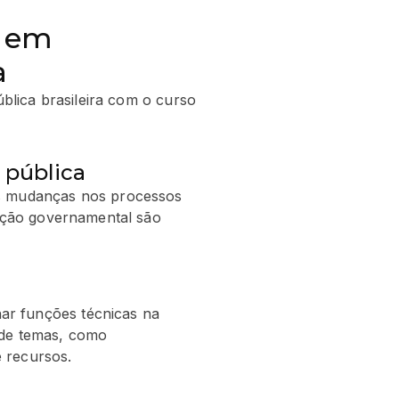
A em
a
blica brasileira com o curso
 pública
as mudanças nos processos
ração governamental são
r funções técnicas na
 de temas, como
 recursos.