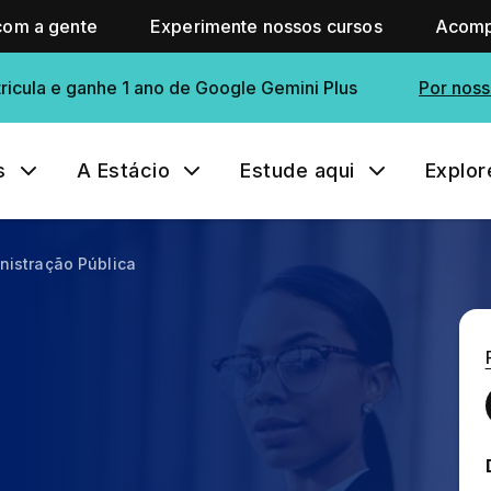
com a gente
Experimente nossos cursos
Acomp
ricula e ganhe 1 ano de Google Gemini Plus
Por noss
s
A Estácio
Estude aqui
Explor
istração Pública