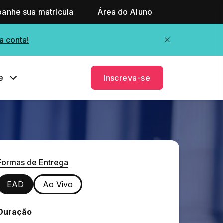
anhe sua matrícula
Área do Aluno
a conta!
e
Inscreva-se
Formas de Entrega
EAD
Ao Vivo
Duração