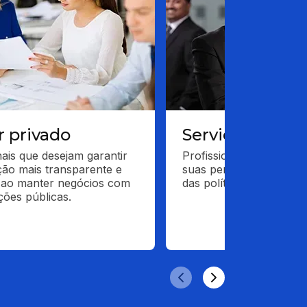
r privado
Servidores púb
nais que desejam garantir 
Profissionais que desej
ão mais transparente e 
suas performances na 
 ao manter negócios com 
das políticas públicas.
ições públicas.