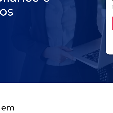
cos
A em