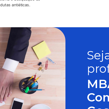
utas antiéticas.
Sej
pro
MB
Com