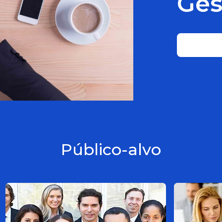
Ges
Público-alvo