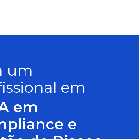
a um
fissional em
A em
pliance e