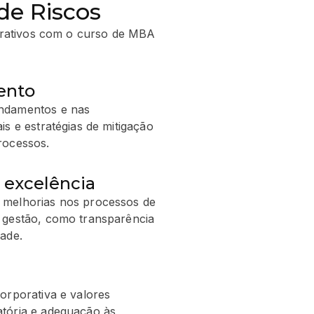
de Riscos
orativos com o curso de MBA
ento
undamentos e nas
s e estratégias de mitigação
rocessos.
 excelência
 melhorias nos processos de
 gestão, como transparência
ade.
orporativa e valores
atória e adequação às