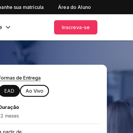
anhe sua matrícula
Área do Aluno
e
Inscreva-se
Formas de Entrega
EAD
Ao Vivo
Duração
12 meses
a partir de