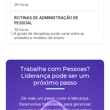
36 horas
ROTINAS DE ADMINISTRAÇÃO DE
PESSOAL
36 horas
A grade de disciplinas pode variar entre as
unidades e modelos de ensino
CONTRATO DE TRABALHO
36 horas
DIREITO PREVIDENCIÁRIO
Trabalha com Pessoas?
36 horas
Liderança pode ser um
próximo passo
RELAÇÕES TRABALHISTAS
36 horas
Dê mais um passo rumo à liderança.
SAÚDE, SEGURANÇA E QUALIDADE DE
Desenvolva habilidades para gerenciar
VIDA NO TRABALHO