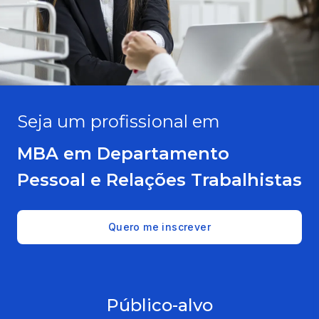
Seja um profissional em
MBA em Departamento
Pessoal e Relações Trabalhistas
Quero me inscrever
Público-alvo