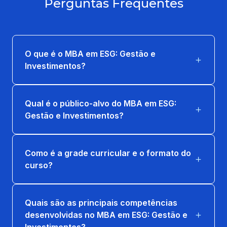
Perguntas Frequentes
36 horas
INSTRUMENTOS, IMPACTOS, PRODUTOS
E INTEGRAÇÃO ESG
O que é o MBA em ESG: Gestão e
36 horas
Investimentos?
INVESTIMENTOS ESG
Qual é o público-alvo do MBA em ESG:
36 horas
Gestão e Investimentos?
MUDANÇAS GLOBAIS E
DESENVOLVIMENTO SUSTENTÁVEL
Como é a grade curricular e o formato do
36 horas
curso?
Quais são as principais competências
desenvolvidas no MBA em ESG: Gestão e