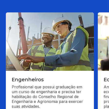
Engenheiros
E
Profissional que possui graduação em 
An
um curso de engenharia e precisa ter 
ec
habilitação do Conselho Regional de 
fi
Engenharia e Agronomia para exercer 
pr
suas atividades.
pl