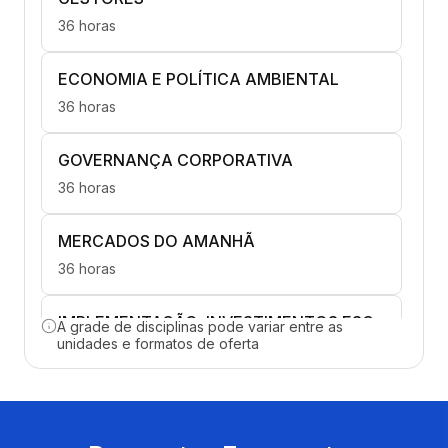
36 horas
ECONOMIA E POLÍTICA AMBIENTAL
36 horas
GOVERNANÇA CORPORATIVA
36 horas
MERCADOS DO AMANHÃ
36 horas
IMPLEMENTAÇÃO, INVESTIMENTOS ESG
A grade de disciplinas pode variar entre as
E FINANÇAS
unidades e formatos de oferta
36 horas
INDICADORES E FERRAMENTAS DE
SUSTENTABILIDADE