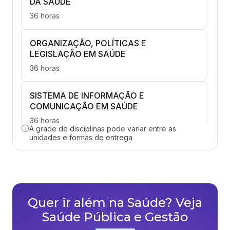
DA SAÚDE
36 horas
ORGANIZAÇÃO, POLÍTICAS E
LEGISLAÇÃO EM SAÚDE
36 horas
SISTEMA DE INFORMAÇÃO E
COMUNICAÇÃO EM SAÚDE
36 horas
A grade de disciplinas pode variar entre as
unidades e formas de entrega
EPIDEMIOLOGIA E ESTATÍSTICA PARA A
GESTÃO DA SAÚDE
36 horas
Quer ir além na Saúde? Veja
GESTÃO DE SERVIÇOS DE DIAGNÓSTICO
E TERAPIA
Saúde Pública e Gestão
36 horas