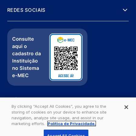
REDES SOCIAIS
Política de Privacidade
Fale com a gente
By clicking “Accept All Cookies”, you agree to the
storing of cookies on your device to enhance site
Ouvidoria
navigation, analyze site usage, and assist in our
marketing efforts.
Política de Privacidade.
Estácio - Todos os direitos reservados
Accept All Cookies