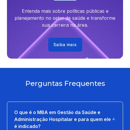
Entenda mais sobre políticas públicas e
GESTÃO DE SUPRIMENTOS E LOGÍSTICA
planejamento no setor de saúde e transforme
EM SAÚDE
sua carreira na área.
36 horas
ORÇAMENTO E FINANÇAS EM SAÚDE
Saiba mais
36 horas
TÓPICOS ESPECIAIS PARA ACREDITAÇÃO
EM SAÚDE
36 horas
Perguntas Frequentes
O que é o MBA em Gestão da Saúde e
Administração Hospitalar e para quem ele
é indicado?