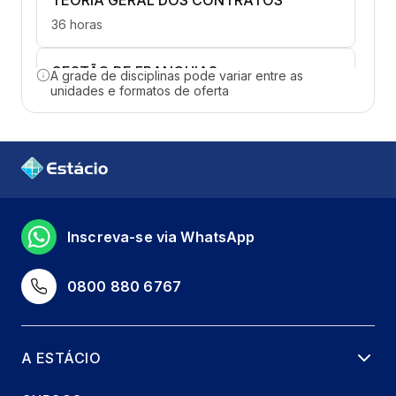
TEORIA GERAL DOS CONTRATOS
36 horas
GESTÃO DE FRANQUIAS
A grade de disciplinas pode variar entre as
unidades e formatos de oferta
36 horas
LEGISLAÇÃO E CONTRATOS DE
FRANQUIA
36 horas
MARKETING DE FRANQUIAS COMO
Inscreva-se via WhatsApp
ESTRATÉGIA DE NEGÓCIOS
36 horas
0800 880 6767
MERCHANDISING VISUAL NO PONTO DE
VENDAS
A ESTÁCIO
36 horas