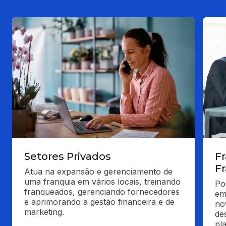
Setores Privados
F
F
Atua na expansão e gerenciamento de 
uma franquia em vários locais, treinando 
Po
franqueados, gerenciando fornecedores 
em
e aprimorando a gestão financeira e de 
no
marketing.
de
pl