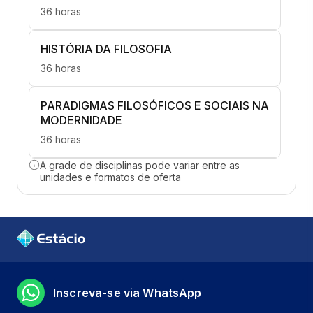
36 horas
HISTÓRIA DA FILOSOFIA
36 horas
PARADIGMAS FILOSÓFICOS E SOCIAIS NA
MODERNIDADE
36 horas
A grade de disciplinas pode variar entre as
FILOSOFIA DA EXISTÊNCIA E A BUSCA
unidades e formatos de oferta
PELO SENTIDO
36 horas
PENSAMENTO CONTEMPORÂNEO E
CRÍTICA DA CULTURA
36 horas
Inscreva-se via WhatsApp