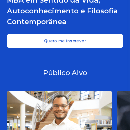
MBA em Sentido da Vida,
Autoconhecimento e Filosofia
Contemporânea
Quero me inscrever
Público Alvo