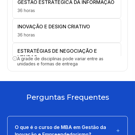
GESTÃO ESTRATÉGICA DA INFORMAÇÃO
36 horas
INOVAÇÃO E DESIGN CRIATIVO
36 horas
ESTRATÉGIAS DE NEGOCIAÇÃO E
VENDAS
A grade de disciplinas pode variar entre as
unidades e formas de entrega
36 horas
FINANÇAS E FORMAÇÃO DE PREÇOS
36 horas
Perguntas Frequentes
FUNDAMENTOS DO GERENCIAMENTO DE
PROJETOS
36 horas
O que é o curso de MBA em Gestão da
Inovação e Empreendedorismo?