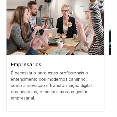
Empresários
G
É necessário para estes profissionais o 
Co
entendimento dos modernos caminho, 
s
como a inovação e transformação digital 
p
nos negócios, e mecanismos na gestão 
co
empresarial.
m