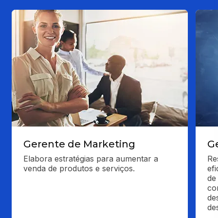
Gerente de Marketing
G
Elabora estratégias para aumentar a 
Re
venda de produtos e serviços.
ef
de 
co
de
de