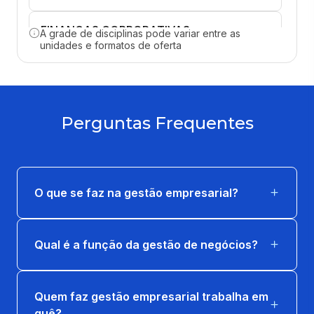
FINANÇAS CORPORATIVAS
A grade de disciplinas pode variar entre as
unidades e formatos de oferta
36 horas
GESTÃO DA INOVAÇÃO E
EMPREENDEDORISMO
Perguntas Frequentes
36 horas
GESTÃO DE OPERAÇÕES, PRODUÇÃO E
SERVIÇOS
O que se faz na gestão empresarial?
36 horas
GESTÃO ESTRATÉGICA DE MARKETING
Qual é a função da gestão de negócios?
36 horas
GOVERNANÇA CORPORATIVA E
Quem faz gestão empresarial trabalha em
COMPLIANCE
quê?