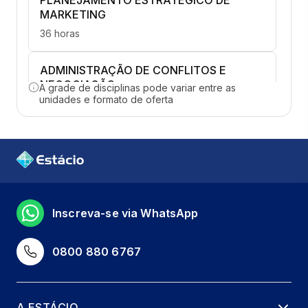
PLANEJAMENTO ESTRATÉGICO DE
MARKETING
36 horas
ADMINISTRAÇÃO DE CONFLITOS E
NEGOCIAÇÃO
A grade de disciplinas pode variar entre as
unidades e formato de oferta
36 horas
FERRAMENTAS DE INTELIGÊNCIA DE
NEGÓCIOS
36 horas
GESTÃO DE OPERAÇÕES, PRODUÇÃO E
Inscreva-se via WhatsApp
SERVIÇOS
36 horas
0800 880 6767
ORGANIZAÇÕES EXPONENCIAIS
36 horas
A ESTÁCIO