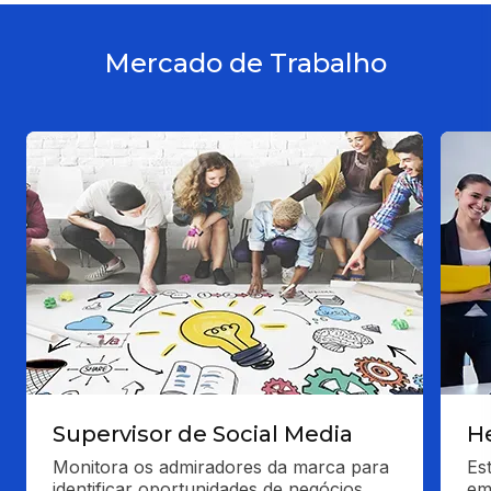
Mercado de Trabalho
Supervisor de Social Media
H
Monitora os admiradores da marca para 
Es
identificar oportunidades de negócios. 
em