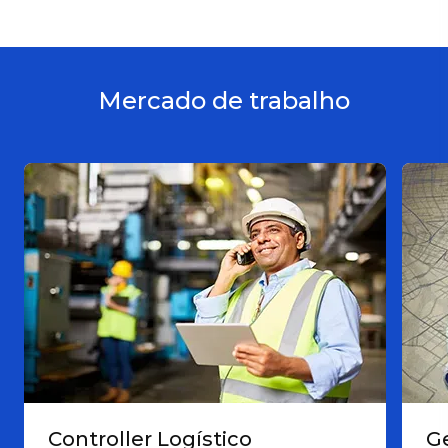
Mercado de trabalho
Controller Logístico
G