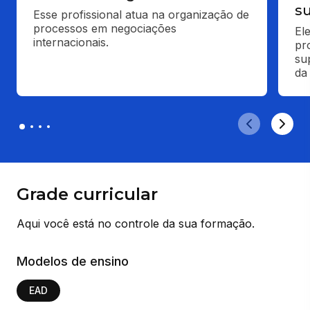
s
Esse profissional atua na organização de 
processos em negociações 
El
internacionais.
pr
su
da
Grade curricular
Aqui você está no controle da sua formação.
Modelos de ensino
EAD