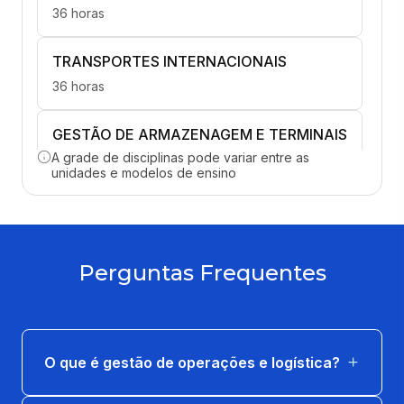
36 horas
TRANSPORTES INTERNACIONAIS
36 horas
GESTÃO DE ARMAZENAGEM E TERMINAIS
A grade de disciplinas pode variar entre as
36 horas
unidades e modelos de ensino
LEGISLAÇÃO ADUANEIRA
36 horas
Perguntas Frequentes
LOGÍSTICA AMBIENTAL E REVERSA
36 horas
LOGÍSTICA E LEGISLAÇÃO TRIBUTÁRIA
O que é gestão de operações e logística?
36 horas