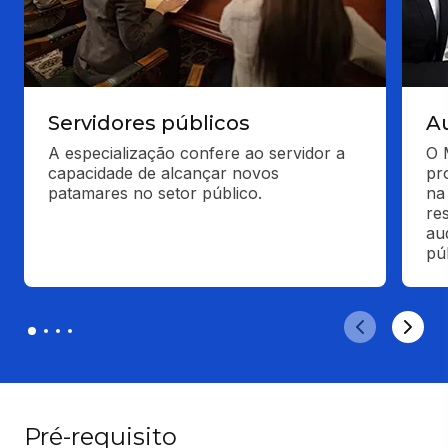
Servidores públicos
A
A especialização confere ao servidor a 
O 
capacidade de alcançar novos 
pr
patamares no setor público.
na
re
au
pú
Pré-requisito