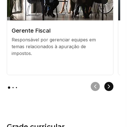
Gerente Fiscal
C
Responsável por gerenciar equipes em 
R
temas relacionados à apuração de 
su
impostos.
in
p
r
Grade curricular