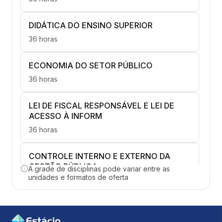
DIDÁTICA DO ENSINO SUPERIOR
36 horas
ECONOMIA DO SETOR PÚBLICO
36 horas
LEI DE FISCAL RESPONSÁVEL E LEI DE
ACESSO À INFORM
36 horas
CONTROLE INTERNO E EXTERNO DA
GESTÃO PÚBLICA
A grade de disciplinas pode variar entre as
unidades e formatos de oferta
36 horas
ELABORAÇÃO ORÇAMENTÁRIA
36 horas