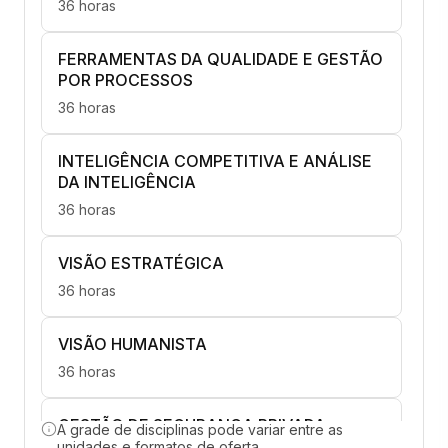
36 horas
FERRAMENTAS DA QUALIDADE E GESTÃO
POR PROCESSOS
36 horas
INTELIGÊNCIA COMPETITIVA E ANÁLISE
DA INTELIGÊNCIA
36 horas
VISÃO ESTRATÉGICA
36 horas
VISÃO HUMANISTA
36 horas
GESTÃO DE SEGURANÇA PRIVADA
A grade de disciplinas pode variar entre as
unidades e formatos de oferta