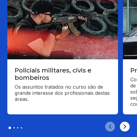
Policiais militares, civis e
Pr
bombeiros
Co
de
Os assuntos tratados no curso são de 
so
grande interesse dos profissionais destas 
se
áreas.
co