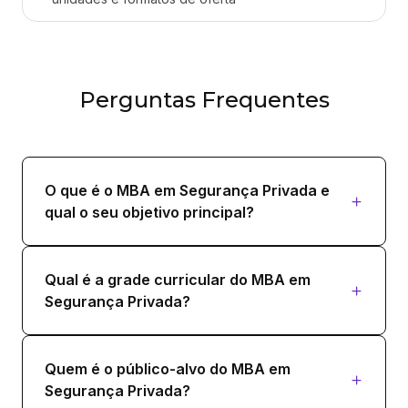
36 horas
GESTÃO E MAPEAMENTO DE RISCO
36 horas
Perguntas Frequentes
LEGISLAÇÃO DE SEGURANÇA PRIVADA
36 horas
O que é o MBA em Segurança Privada e
PROJETOS DE SEGURANÇA PRIVADA
qual o seu objetivo principal?
36 horas
SEGURANÇA FÍSICA DE INSTALAÇÕES
Qual é a grade curricular do MBA em
36 horas
Segurança Privada?
Quem é o público-alvo do MBA em
Segurança Privada?