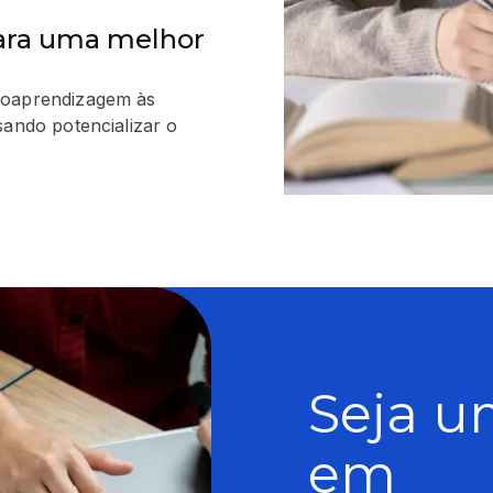
ara uma melhor
roaprendizagem às
sando potencializar o
Seja u
em