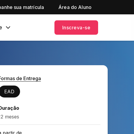
anhe sua matrícula
Área do Aluno
e
Inscreva-se
Formas de Entrega
EAD
Duração
12 meses
a partir de