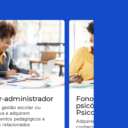
r-administrador
Fonoaudiólogo
psicólogos,
gestão escolar ou 
Psiconotricista
va e adquirem 
entos pedagógicos e 
Adquirem e aprofundam
s relacionados 
conhecimentos relacion