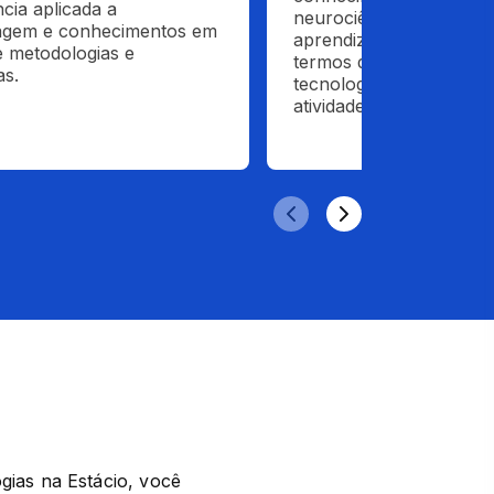
cia aplicada a 
neurociência aplicada a 
agem e conhecimentos em 
aprendizagem e conhec
 metodologias e 
termos de metodologias 
as.
tecnologias para atuar 
atividades.
as na Estácio, você 