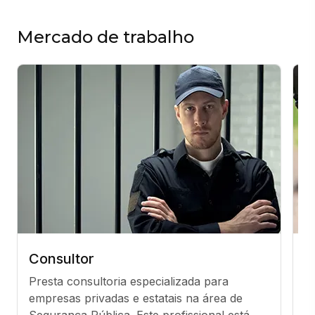
Mercado de trabalho
Consultor
A
Presta consultoria especializada para 
Tr
empresas privadas e estatais na área de 
e
Segurança Pública. Este profissional está 
re