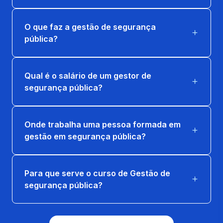
36 horas
O que faz a gestão de segurança
DADOS CRIMINAIS NA GESTÃO DA
pública?
SEGURANÇA PÚBLICA
18 horas
Qual é o salário de um gestor de
ESTUDOS EM DIREITO ADMINISTRATIVO
segurança pública?
18 horas
Onde trabalha uma pessoa formada em
GESTÃO E MAPEAMENTO DE RISCO
gestão em segurança pública?
36 horas
POLÍTICAS DE SEGURANÇA PÚBLICA
Para que serve o curso de Gestão de
36 horas
segurança pública?
TÓPICOS AVANÇADOS EM SEGURANÇA
PÚBLICA