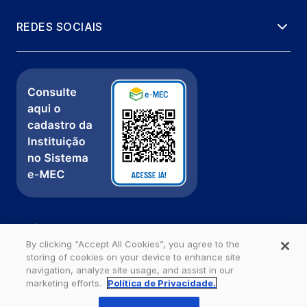
REDES SOCIAIS
Política de Privacidade
Fale com a gente
By clicking “Accept All Cookies”, you agree to the
storing of cookies on your device to enhance site
Ouvidoria
navigation, analyze site usage, and assist in our
marketing efforts.
Política de Privacidade.