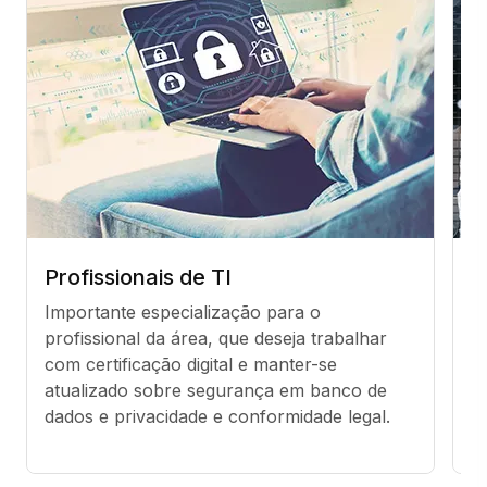
Profissionais de TI
A
Importante especialização para o 
P
profissional da área, que deseja trabalhar 
T
com certificação digital e manter-se 
d
atualizado sobre segurança em banco de 
c
dados e privacidade e conformidade legal.
f
e