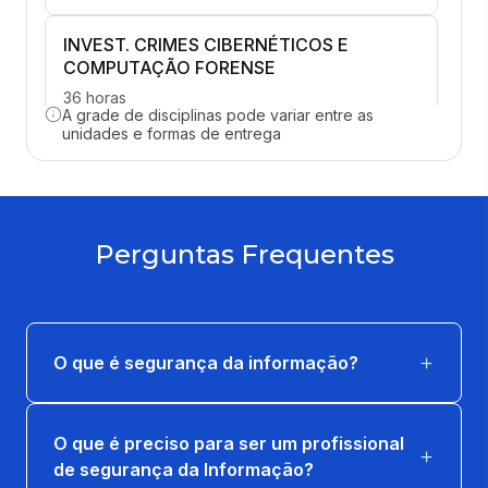
INVEST. CRIMES CIBERNÉTICOS E
COMPUTAÇÃO FORENSE
36 horas
A grade de disciplinas pode variar entre as
unidades e formas de entrega
AUDITORIA E CONTROLE DE SEG. E CLAS.
DA INFORMAÇÃO
36 horas
Perguntas Frequentes
CONFORMIDADE COM NORMAS E REGUL.
EXTERNAS
36 horas
O que é segurança da informação?
GESTÃO DA SEGURANÇA NO SDLC
36 horas
O que é preciso para ser um profissional
POLÍTICAS DE SEGURANÇA E CLAS. DA
de segurança da Informação?