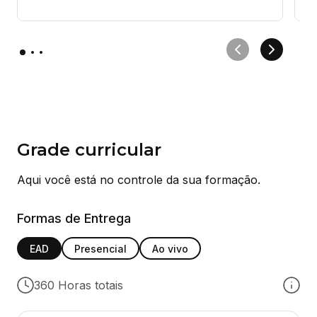
p
Grade curricular
Aqui você está no controle da sua formação.
Formas de Entrega
EAD
Presencial
Ao vivo
360 Horas totais