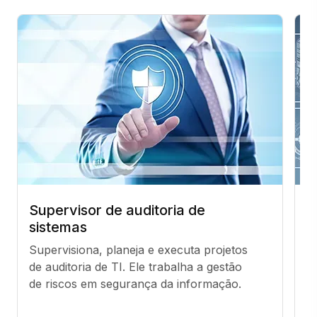
Supervisor de auditoria de
C
sistemas
i
Supervisiona, planeja e executa projetos 
Re
de auditoria de TI. Ele trabalha a gestão 
in
de riscos em segurança da informação.
am
ve