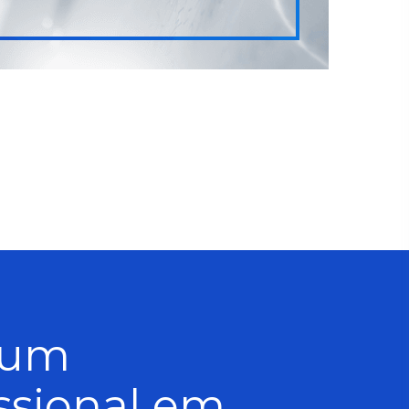
 um
issional em