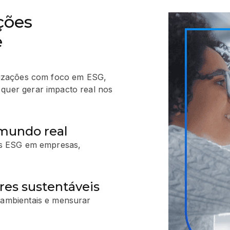
ções
e
nizações com foco em ESG,
quer gerar impacto real nos
 mundo real
as ESG em empresas,
ores sustentáveis
oambientais e mensurar