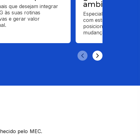
ambiente e dir
nais que desejam integrar 
 às suas rotinas 
Especialistas que deseja
vas e gerar valor 
com estratégias sustentá
al.
posicionar como agente
mudança.
nhecido pelo MEC.