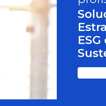
Solu
Estr
ESG 
Sust