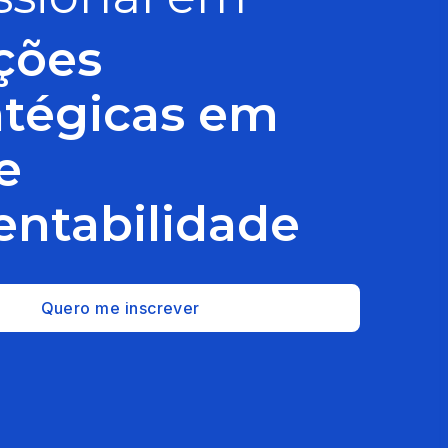
ções
atégicas em
e
entabilidade
Quero me inscrever