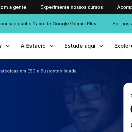
com a gente
Experimente nossos cursos
Acomp
ricula e ganhe 1 ano de Google Gemini Plus
Por noss
s
A Estácio
Estude aqui
Explor
ratégicas em ESG e Sustentabilidade