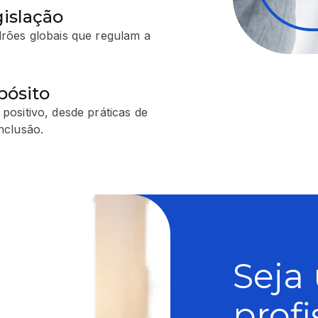
islação
drões globais que regulam a
pósito
positivo, desde práticas de
nclusão.
Seja
prof