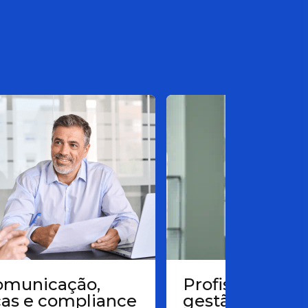
omunicação,
Profissionais d
ças e compliance
gestão, meio