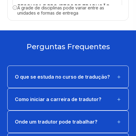
PESQUISA E PROJETOS DE TRADUÇÃO -
A grade de disciplinas pode variar entre as
INGLÊS
unidades e formas de entrega
40 horas
PRÁTICAS DE TRADUÇÃO LITERÁRIA -
INGLÊS
Perguntas Frequentes
40 horas
PRÁTICAS DE TRADUÇÃO TÉCNICA -
INGLÊS
O que se estuda no curso de tradução?
40 horas
Como iniciar a carreira de tradutor?
TRADUMÁTICA INGLÊS
40 horas
Onde um tradutor pode trabalhar?
TRADUÇÃO PARA LEGENDAGEM - INGLÊS
40 horas