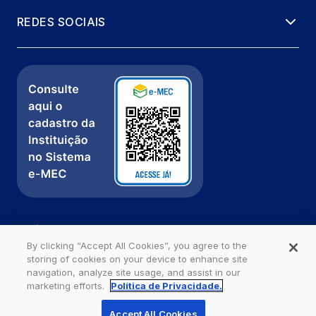
REDES SOCIAIS
Política de Privacidade
Fale com a gente
By clicking “Accept All Cookies”, you agree to the
storing of cookies on your device to enhance site
Ouvidoria
navigation, analyze site usage, and assist in our
marketing efforts.
Política de Privacidade.
Estácio - Todos os direitos reservados
Accept All Cookies