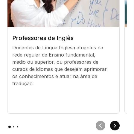
Professores de Inglês
T
Docentes de Língua Inglesa atuantes na 
Pr
rede regular de Ensino fundamental, 
tr
médio ou superior, ou professores de 
a
cursos de idiomas que desejem aprimorar 
r
os conhecimentos e atuar na área de 
a
tradução.
tr