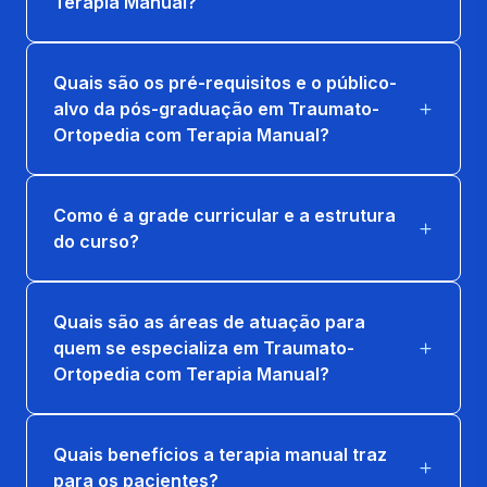
Terapia Manual?
PILATES
18 horas
Quais são os pré-requisitos e o público-
SISTEMA POSTURAL
alvo da pós-graduação em Traumato-
18 horas
Ortopedia com Terapia Manual?
TECNICAS DE CROCHETAGEM
Como é a grade curricular e a estrutura
18 horas
do curso?
TERAPIA MANUAL DE MEMBROS
INFERIORES
Quais são as áreas de atuação para
27 horas
quem se especializa em Traumato-
Ortopedia com Terapia Manual?
TERAPIA MANUAL DE MEMBROS
SUPERIORES
27 horas
Quais benefícios a terapia manual traz
para os pacientes?