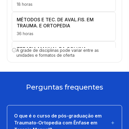
18 horas
MÉTODOS E TEC. DE AVAL.FIS. EM
TRAUMA. E ORTOPEDIA
36 horas
TERAPIA MANUAL DA COLUNA
A grade de disciplinas pode variar entre as
VERTEBRAL
unidades e formatos de oferta
45 horas
ATM
Perguntas frequentes
18 horas
HIDROCINESIOTERAPIA NAS DISF.
TRAUMA-ORTOPEDICAS
O que é o curso de pós-graduação em
27 horas
Traumato-Ortopedia com Ênfase em