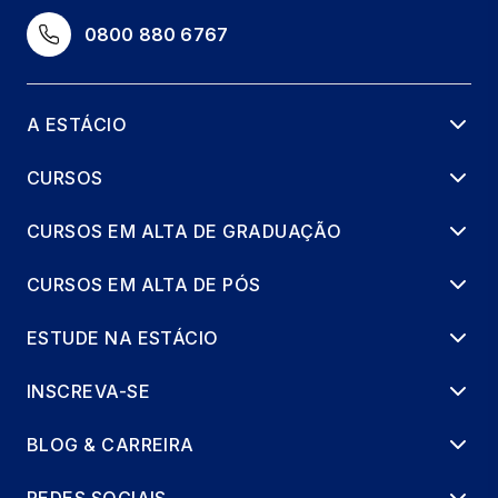
URGÊNCIAS E EMERGÊNCIAS EM
0800 880 6767
QUEIMADURAS
15 horas
A ESTÁCIO
URGÊNCIAS E EMERGÊNCIAS GINECOL. E
OBSTÉTRICAS
CURSOS
15 horas
CURSOS EM ALTA DE GRADUAÇÃO
URGÊNCIAS E EMERGÊNCIAS NO
AFOGAMENTO
CURSOS EM ALTA DE PÓS
15 horas
ESTUDE NA ESTÁCIO
INSCREVA-SE
BLOG & CARREIRA