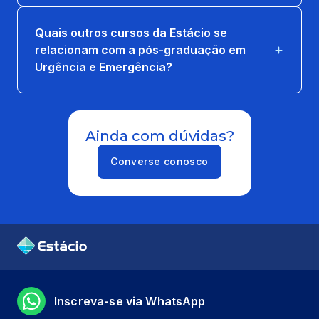
Quais outros cursos da Estácio se
SALVAMENTO/ RESGATE VÍTIMAS
relacionam com a pós-graduação em
ESTRUTURAS COLAPSADAS
Urgência e Emergência?
36 horas
SIMULADO DE ATENDIMENTO PRÉ-
HOSPITALAR
Ainda com dúvidas?
18 horas
Converse conosco
TRANSPORTE, TRANSFERÊNCIA E
REMOÇÕES DE PACIENTES
15 horas
TÉCNICAS DE IMOBILIZAÇÕES DE
PACIENTES
15 horas
Inscreva-se via WhatsApp