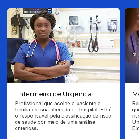
Enfermeiro de Urgência
M
Profissional que acolhe o paciente e 
Res
família em sua chegada ao hospital. Ele é 
qu
o responsável pela classificação de risco 
ri
de saúde por meio de uma análise 
Un
criteriosa.
Em