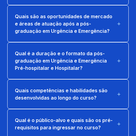
URGÊNCIAS E EMERGÊNCIAS CLÍNICAS
Quais são as oportunidades de mercado
36 horas
e áreas de atuação após a pós-
graduação em Urgência e Emergência?
URGÊNCIAS E EMERGÊNCIAS EM
PEDIATRIA
15 horas
Qual é a duração e o formato da pós-
graduação em Urgência e Emergência
OPERAÇÕES PREVENÇÃO E COMBATE A
Pré-hospitalar e Hospitalar?
INCÊNDIOS
15 horas
Quais competências e habilidades são
SALVAMENTO E RESGATE EM
desenvolvidas ao longo do curso?
AMBIENTES VERTICAIS
15 horas
Qual é o público-alvo e quais são os pré-
SALVAMENTO E RESGATE VEICULAR
requisitos para ingressar no curso?
15 horas