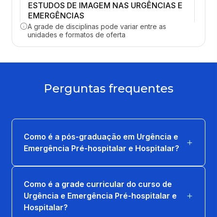
ESTUDOS DE IMAGEM NAS URGÊNCIAS E
EMERGÊNCIAS
A grade de disciplinas pode variar entre as
15 horas
unidades e formatos de oferta
SUPORTE BÁSICO E AVANÇADO DE VIDA
15 horas
Perguntas frequentes
TRAUMATISMO CRANIO-ENCEFÁLICO E
RAQUI-MEDULAR
15 horas
Como é a pós-graduação em Urgência e
TRAUMATISMO TORÁCICO E ABDOMINAL
Emergência Pré-hospitalar e Hospitalar?
15 horas
TRAUMATISMOS MÚSCULO-
Como é a grade curricular do curso de
ESQUE/LESÕES DE EXTREMIDADE
Urgência e Emergência Pré-hospitalar e
15 horas
Hospitalar?