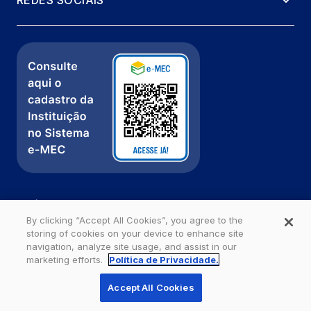
REDES SOCIAIS
Política de Privacidade
Fale com a gente
By clicking “Accept All Cookies”, you agree to the
storing of cookies on your device to enhance site
Ouvidoria
navigation, analyze site usage, and assist in our
marketing efforts.
Política de Privacidade.
Estácio - Todos os direitos reservados
Accept All Cookies