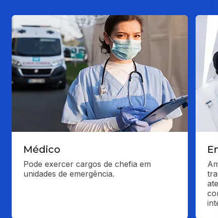
Médico
E
Pode exercer cargos de chefia em 
Am
unidades de emergência.
tr
at
co
in