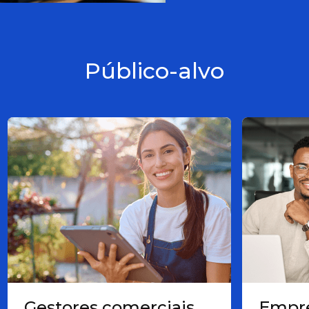
Público-alvo
Gestores comerciais
Empre