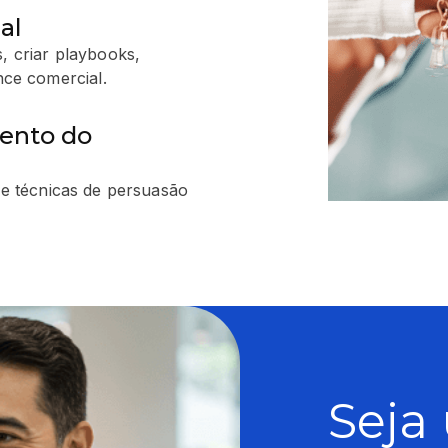
al
, criar playbooks,
ce comercial.
ento do
s e técnicas de persuasão
Seja