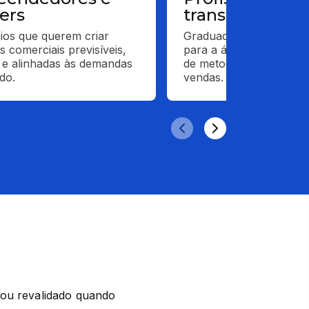
ers
transição de ca
os que querem criar 
Graduados que desejam 
 comerciais previsíveis, 
para a área comercial 
s e alinhadas às demandas 
de metodologias modern
do.
vendas.
ou revalidado quando 