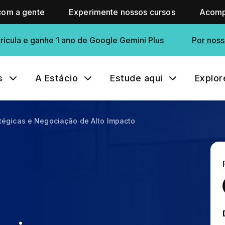
com a gente
Experimente nossos cursos
Acomp
ricula e ganhe 1 ano de Google Gemini Plus
Por noss
s
A Estácio
Estude aqui
Explor
tégicas e Negociação de Alto Impacto