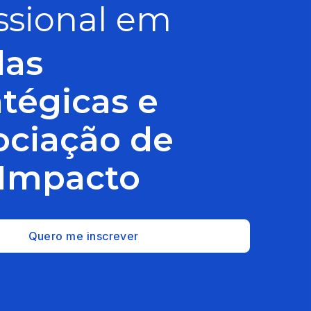
issional em
das
atégicas e
ciação de
 Impacto
Quero me inscrever