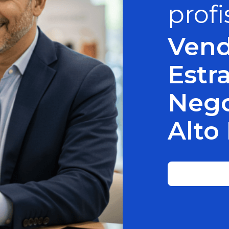
prof
Ven
Estr
Nego
Alto