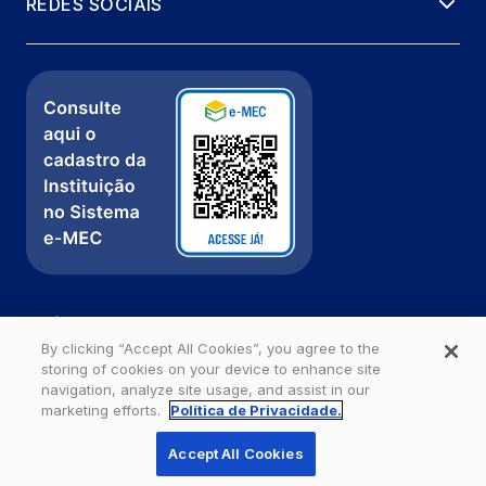
REDES SOCIAIS
Política de Privacidade
Fale com a gente
By clicking “Accept All Cookies”, you agree to the
storing of cookies on your device to enhance site
Ouvidoria
navigation, analyze site usage, and assist in our
marketing efforts.
Política de Privacidade.
Estácio - Todos os direitos reservados
Accept All Cookies