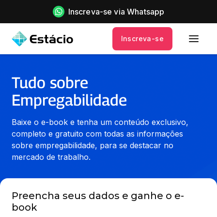
Inscreva-se via Whatsapp
Inscreva-se
Tudo sobre
Empregabilidade
Baixe o e-book e tenha um conteúdo exclusivo, 
completo e gratuito com todas as informações 
sobre empregabilidade, para se destacar no 
mercado de trabalho.
Preencha seus dados e ganhe o e-
book