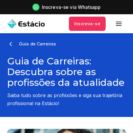
Inscreva-se via Whatsapp
Inscreva-se
Guia de Carreiras
Guia de Carreiras:
Descubra sobre as
profissões da atualidade
Saiba tudo sobre as profissões e siga sua trajetória
profissional na Estácio!