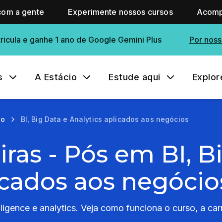
com a gente
Experimente nossos cursos
Acomp
ricula e ganhe 1 ano de Google Gemini Plus
Por noss
s
A Estácio
Estude aqui
Explor
ão
BI, Big Data e Analytics aplicados aos negócios
iras - Pós em BI, B
icados aos negócio
lligence e analytics. Veja como funciona o curso, a car