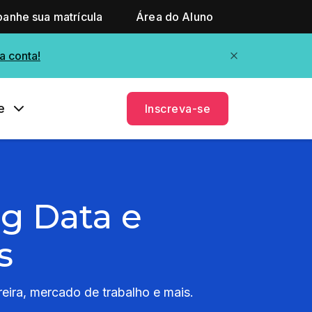
anhe sua matrícula
Área do Aluno
a conta!
e
Inscreva-se
ig Data e
s
reira, mercado de trabalho e mais.