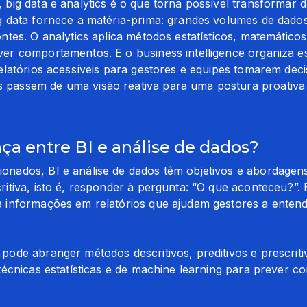
, big data e analytics é o que torna possível transformar
big data fornece a matéria-prima: grandes volumes de dad
ontes. O analytics aplica métodos estatísticos, matemáticos
ver comportamentos. E o business intelligence organiza e
relatórios acessíveis para gestores e equipes tomarem decis
 passem de uma visão reativa para uma postura proativa e
nça entre BI e análise de dados?
onados, BI e análise de dados têm objetivos e abordagens d
critiva, isto é, responder à pergunta: “O que aconteceu?”. 
ta informações em relatórios que ajudam gestores a enten
 pode abranger métodos descritivos, preditivos e prescriti
o técnicas estatísticas e de machine learning para prever 