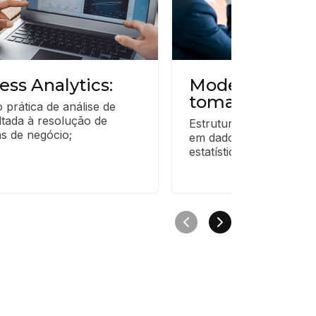
ess Analytics:
Modelos de su
tomada de dec
 prática de análise de 
tada à resolução de 
Estruturação de decisõ
s de negócio;
em dados com uso de m
estatísticos e algoritmos