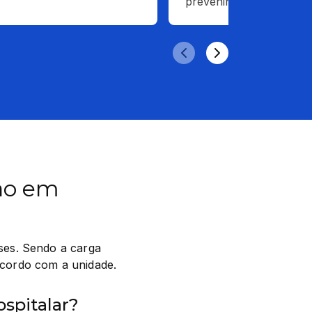
prevenindo crises.
ão em
es. Sendo a carga 
 acordo com a unidade.
ospitalar?