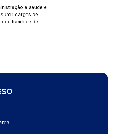
nistração e saúde e 
sumir cargos de 
 oportunidade de 
sso
área.