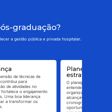
 pós-graduação?
ecer a gestão pública e privada hospitalar.
ança
Planejamento
estratégico
nsão de técnicas de 
contribui para 
O planejamento estratég
ão de atividades no 
entender o panorama at
e fortalece o engajamento 
organizações e a definir
s. Uma boa liderança 
alcançáveis dentro de u
ar a transformar os 
cronograma. Além de c
s.
oportunidades e ameaça