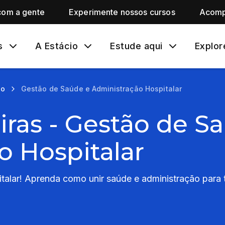
com a gente
Experimente nossos cursos
Acomp
s
A Estácio
Estude aqui
Explor
ão
Gestão de Saúde e Administração Hospitalar
iras - Gestão de S
o Hospitalar
alar! Aprenda como unir saúde e administração para t