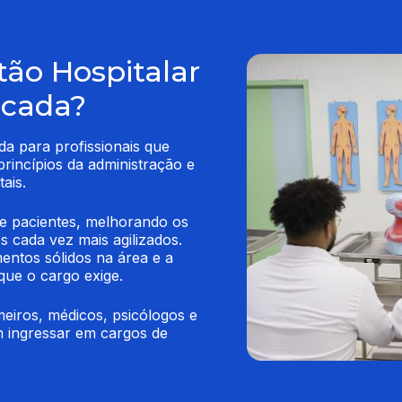
tão Hospitalar
icada?
a para profissionais que 
incípios da administração e 
ais.
de pacientes, melhorando os 
 cada vez mais agilizados. 
ntos sólidos na área e a 
que o cargo exige.
eiros, médicos, psicólogos e 
m ingressar em cargos de 