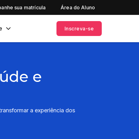
anhe sua matrícula
Área do Aluno
e
Inscreva-se
aúde e
ransformar a experiência dos