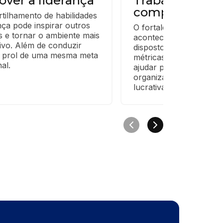
ver a liderança
Trabalhar
competências
ilhamento de habilidades 
nça pode inspirar outros 
O fortalecimento da carr
 e tornar o ambiente mais 
acontece para os que e
tivo. Além de conduzir 
dispostos a crescer. As
 prol de uma mesma meta 
métricas de avaliação é 
al.
ajudar profissionais em 
organizações privadas 
lucrativas.