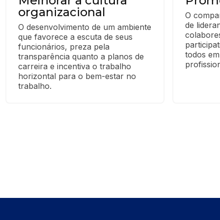
Melhorar a cultura
Promo
organizacional
O compart
de lidera
O desenvolvimento de um ambiente 
colabores
que favorece a escuta de seus 
participa
funcionários, preza pela 
todos em
transparência quanto a planos de 
profission
carreira e incentiva o trabalho 
horizontal para o bem-estar no 
trabalho.