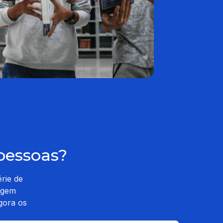
pessoas?
rie de
igem
gora os