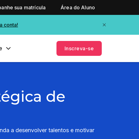
anhe sua matrícula
Área do Aluno
a conta!
e
Inscreva-se
tégica de
da a desenvolver talentos e motivar