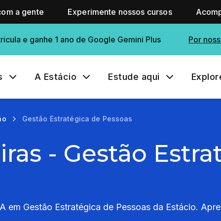
com a gente
Experimente nossos cursos
Acomp
ricula e ganhe 1 ano de Google Gemini Plus
Por noss
s
A Estácio
Estude aqui
Explor
ão
Gestão Estratégica de Pessoas
iras - Gestão Estra
A em Gestão Estratégica de Pessoas da Estácio. Apren