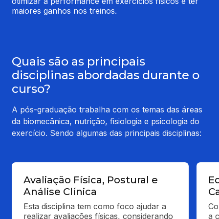
otimizar a performance em exercícios físicos e ter 
maiores ganhos nos treinos.
Quais são as principais
disciplinas abordadas durante o
curso?
A pós-graduação trabalha com os temas das áreas
da biomecânica, nutrição, fisiologia e psicologia do
exercício. Sendo algumas das principais disciplinas:
Avaliação Física, Postural e
Ed
Análise Clínica
Ca
Esta disciplina tem como foco ajudar a 
Co
realizar avaliações físicas, considerando 
a 