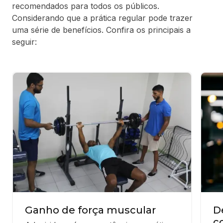
recomendados para todos os públicos.
Considerando que a prática regular pode trazer
uma série de benefícios. Confira os principais a
seguir:
Ganho de força muscular
D
c