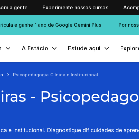
com a gente
Experimente nossos cursos
Acomp
ricula e ganhe 1 ano de Google Gemini Plus
Por noss
s
A Estácio
Estude aqui
Explor
ão
Psicopedagogia Clínica e Institucional
iras - Psicopedago
a e Institucional. Diagnostique dificuldades de apren