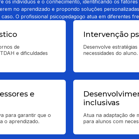
re os indivíduos e o conhecimento, identificando os fatores
ferem no aprendizado e propondo soluções personalizada
 caso. O profissional psicopedagogo atua em diferentes fre
stico
Intervenção p
ornos de 
Desenvolve estratégias 
TDAH e dificuldades 
necessidades do aluno.
essores e
Desenvolvimen
inclusivas
a para garantir que o 
Atua na adaptação de m
a o aprendizado.
para alunos com necess