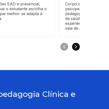
es EAD e presencial, 
Corpo docente formado
ue o estudante escolha o 
psicopedagogos, psicól
ue melhor se adapta à 
pedagogos e profissiona
a.
da saúde e educação, t
experiências do mercad
sala de aula.
edagogia Clínica e