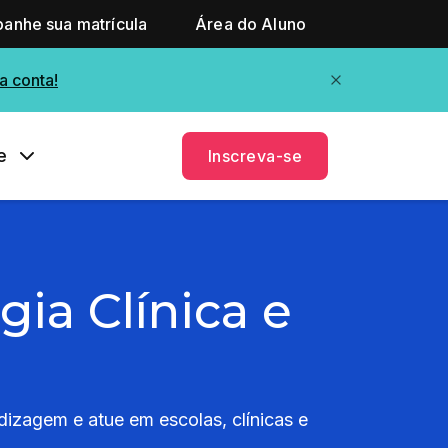
anhe sua matrícula
Área do Aluno
a conta!
e
Inscreva-se
gia Clínica e
dizagem e atue em escolas, clínicas e