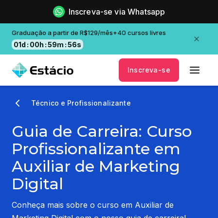
Inscreva-se via Whatsapp
Graduação a partir de R$129/mês+40 cursos livres
01
d
:
00
h
:
59
m
:
55
s
Inscreva-se
Técnico e Profissionalizante
Guia de Carreira: Curso
Profissionalizante em
Auxiliar de Marketing
Digital
Conheça mais sobre o curso em Auxiliar de
Marketing Digital com o nosso guia de carreira!