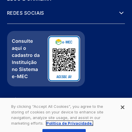
REDES SOCIAIS
Política de Privacidade
Fale com a gente
By clicking “Accept All Cookies”, you agree to the
storing of cookies on your device to enhance site
Ouvidoria
navigation, analyze site usage, and assist in our
marketing efforts.
Política de Privacidade.