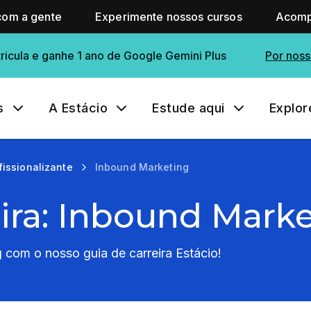
com a gente
Experimente nossos cursos
Acomp
ricula e ganhe 1 ano de Google Gemini Plus
Por noss
s
A Estácio
Estude aqui
Explor
fissionalizante
Inbound Marketing
ira: Inbound Mark
com o nosso guia de carreira Estácio!