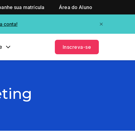
anhe sua matrícula
Área do Aluno
a conta!
e
Inscreva-se
eting