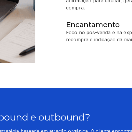
automação para educar, gera
compra.
Encantamento
Foco no pós-venda e na exper
recompra e indicação da ma
nbound e outbound?
stratégia baseada em atração orgânica. O cliente encontr