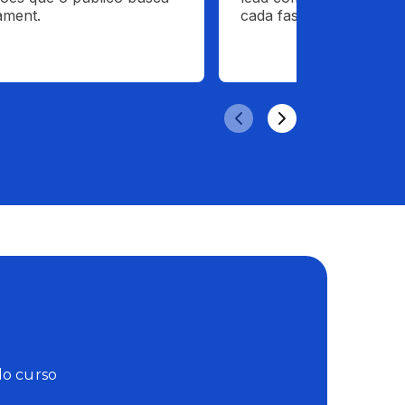
ament.
cada fase.
do curso