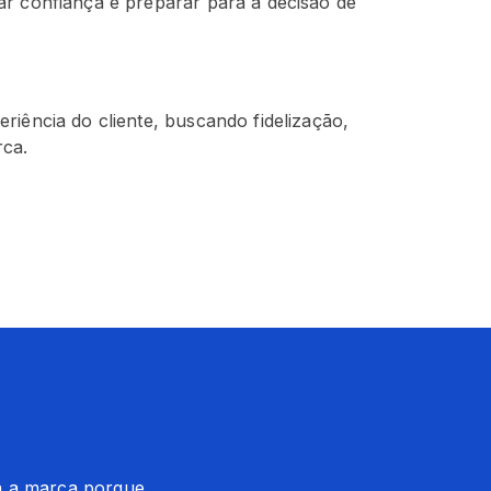
r confiança e preparar para a decisão de
iência do cliente, buscando fidelização,
rca.
a a marca porque 