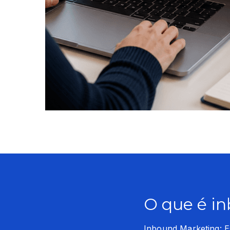
O que é i
Inbound Marketing: E