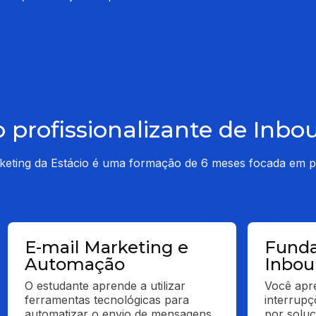
 profissionalizante de Inb
keting da Estácio é uma formação de 6 meses focada em pr
E-mail Marketing e
Fund
Automação
Inbou
O estudante aprende a utilizar 
Você apre
ferramentas tecnológicas para 
interrupç
automatizar o envio de mensagens 
por soluç