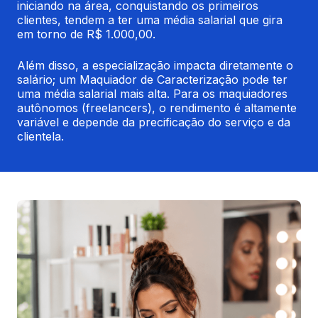
iniciando na área, conquistando os primeiros 
clientes, tendem a ter uma média salarial que gira 
em torno de R$ 1.000,00.
Além disso, a especialização impacta diretamente o 
salário; um Maquiador de Caracterização pode ter 
uma média salarial mais alta. Para os maquiadores 
autônomos (freelancers), o rendimento é altamente 
variável e depende da precificação do serviço e da 
clientela.