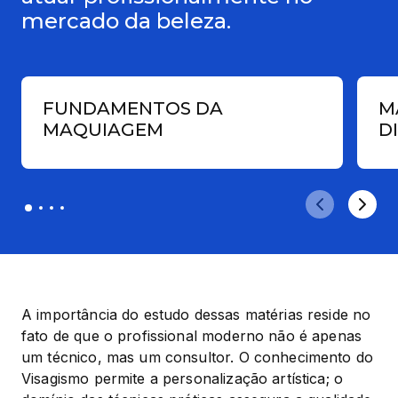
mercado da beleza.
FUNDAMENTOS DA
M
MAQUIAGEM
D
A importância do estudo dessas matérias reside no 
fato de que o profissional moderno não é apenas 
um técnico, mas um consultor. O conhecimento do 
Visagismo permite a personalização artística; o 