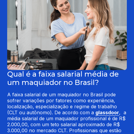
Qual é a faixa salarial média de
um maquiador no Brasil?
A faixa salarial de um maquiador no Brasil pode 
sofrer variações por fatores como experiência, 
localização, especialização e regime de trabalho 
(CLT ou autônomo). De acordo com a 
glassdoor
,  a 
média salarial de um maquiador profissional é de R$ 
2.000,00, com um teto salarial aproximado de R$ 
3.000,00 no mercado CLT. Profissionais que estão 