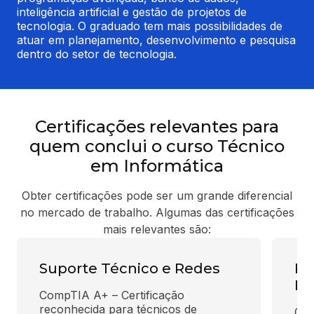
inteligência artificial e gestão de projetos de 
tecnologia. O graduado tem mais possibilidades de 
atuar em planejamento, desenvolvimento e pesquisa 
dentro do setor de tecnologia.
Certificações relevantes para
quem conclui o curso Técnico
em Informática
Obter certificações pode ser um grande diferencial
no mercado de trabalho. Algumas das certificações
mais relevantes são:
Suporte Técnico e Redes
Pr
De
CompTIA A+ – Certificação 
reconhecida para técnicos de 
Ora