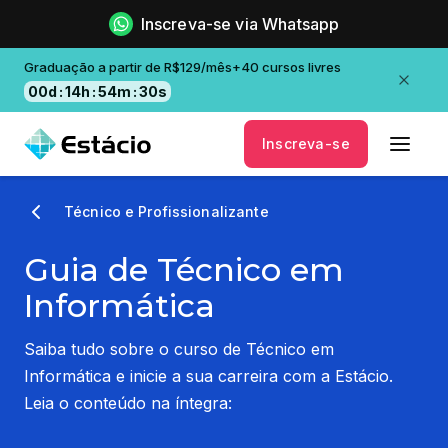
Inscreva-se via Whatsapp
Graduação a partir de R$129/mês+40 cursos livres
00
d
:
14
h
:
54
m
:
29
s
Inscreva-se
Técnico e Profissionalizante
Guia de Técnico em
Informática
Saiba tudo sobre o curso de Técnico em
Informática e inicie a sua carreira com a Estácio.
Leia o conteúdo na íntegra: