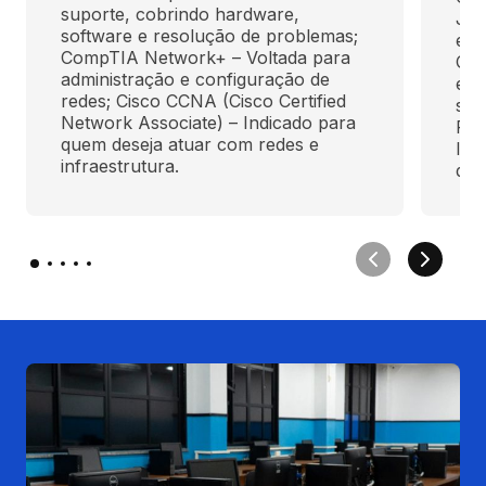
suporte, cobrindo hardware, 
Jav
software e resolução de problemas; 
em 
CompTIA Network+ – Voltada para 
Cer
administração e configuração de 
ent
redes; Cisco CCNA (Cisco Certified 
ser
Network Associate) – Indicado para 
Pyt
quem deseja atuar com redes e 
Ins
infraestrutura.
que