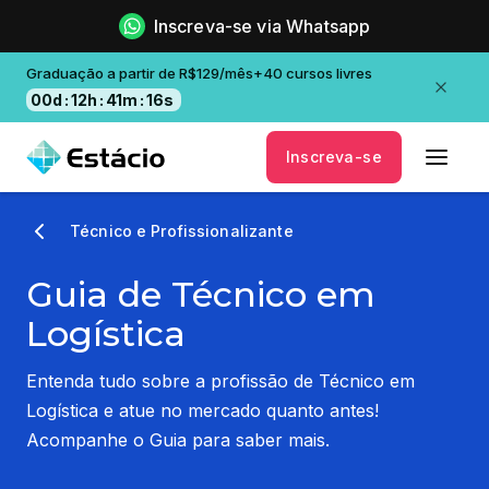
Inscreva-se via Whatsapp
Graduação a partir de R$129/mês+40 cursos livres
00
d
:
12
h
:
41
m
:
15
s
Inscreva-se
Técnico e Profissionalizante
Guia de Técnico em
Logística
Entenda tudo sobre a profissão de Técnico em
Logística e atue no mercado quanto antes!
Acompanhe o Guia para saber mais.