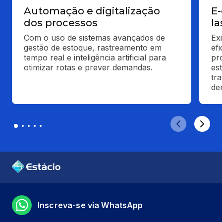
Automação e digitalização
E
dos processos
la
Com o uso de sistemas avançados de 
Ex
gestão de estoque, rastreamento em 
ef
tempo real e inteligência artificial para 
pr
otimizar rotas e prever demandas.
es
tr
de
Inscreva-se via WhatsApp