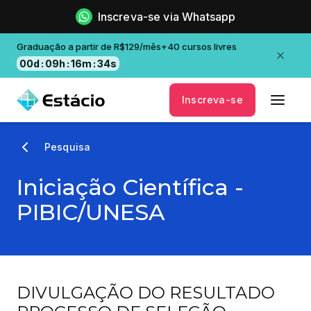
Inscreva-se via Whatsapp
Graduação a partir de R$129/mês+40 cursos livres
00
d
:
09
h
:
16
m
:
34
s
Inscreva-se
Pesquisa
Iniciação Científica -
PIBIC/UNESA
DIVULGAÇÃO DO RESULTADO