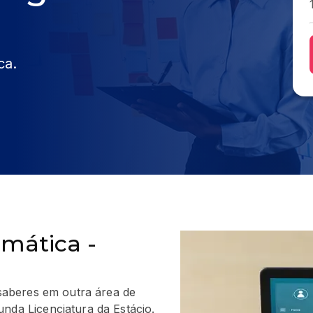
ca.
emática -
saberes em outra área de
da Licenciatura da Estácio.