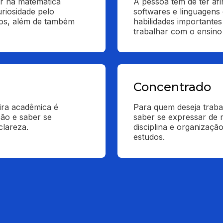
ar na matemática 
A pessoa tem de ter afi
riosidade pelo 
softwares e linguagens
os, além de também 
habilidades importantes
trabalhar com o ensino
Concentrado
ra acadêmica é 
Para quem deseja traba
ão e saber se 
saber se expressar de m
clareza.
disciplina e organizaçã
estudos.