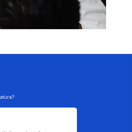
atura?