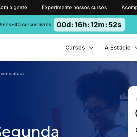
com a gente
Experimente nossos cursos
Acomp
00
d
:
16
h
:
12
m
:
51
s
/mês+40 cursos livres
Cursos
A Estácio
icenciatura
 Segunda