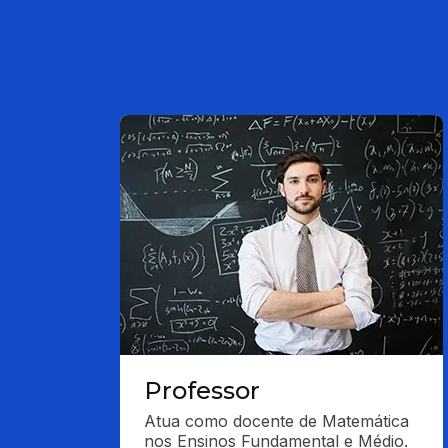
Professor
Atua como docente de Matemática 
nos Ensinos Fundamental e Médio. 