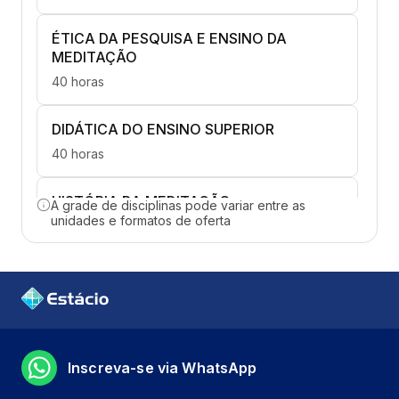
ÉTICA DA PESQUISA E ENSINO DA
MEDITAÇÃO
40 horas
DIDÁTICA DO ENSINO SUPERIOR
40 horas
HISTÓRIA DA MEDITAÇÃO
A grade de disciplinas pode variar entre as
unidades e formatos de oferta
40 horas
INTRODUÇÃO À MEDITAÇÃO
40 horas
MEDITAÇÃO NA YOGA E NO ESPORTE
Inscreva-se via WhatsApp
40 horas