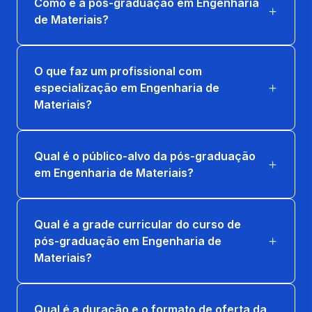
Como é a pós-graduação em Engenharia
PROCESSOS DE FABRICAÇÃO MECÂNICA
de Materiais?
36 horas
TÉCNICAS DE MANUTENÇÃO
O que faz um profissional com
PREVENTIVA
especialização em Engenharia de
36 horas
Materiais?
Qual é o público-alvo da pós-graduação
em Engenharia de Materiais?
Qual é a grade curricular do curso de
pós-graduação em Engenharia de
Materiais?
Qual é a duração e o formato de oferta da