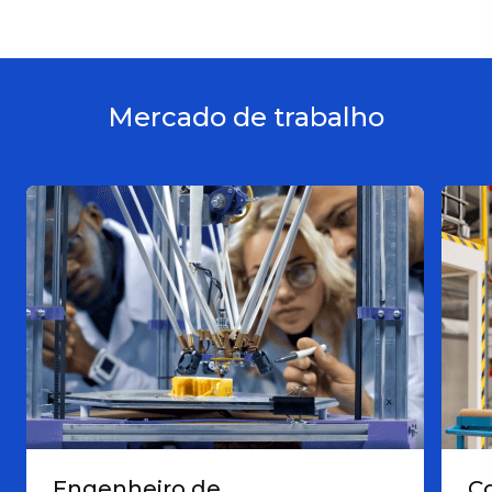
Mercado de trabalho
Engenheiro de
C