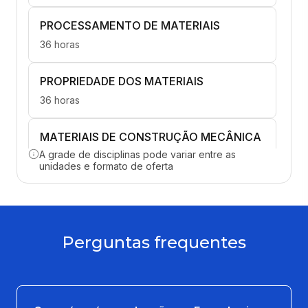
PROCESSAMENTO DE MATERIAIS
36 horas
PROPRIEDADE DOS MATERIAIS
36 horas
MATERIAIS DE CONSTRUÇÃO MECÂNICA
A grade de disciplinas pode variar entre as
36 horas
unidades e formato de oferta
MATERIAIS PARA ENERGIA
36 horas
Perguntas frequentes
PROCESSO DE FABRICAÇÃO POR
USINAGEM
36 horas