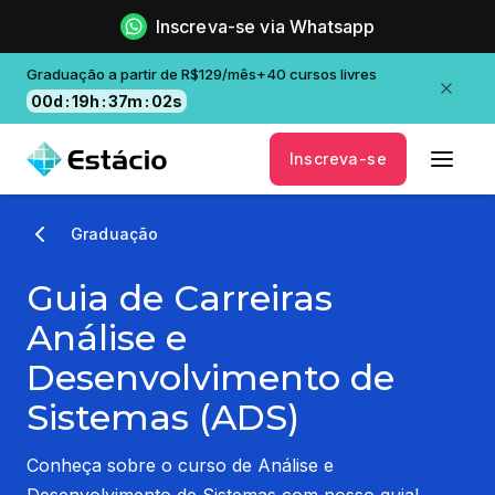
Inscreva-se via Whatsapp
Graduação a partir de R$129/mês+40 cursos livres
00
d
:
19
h
:
37
m
:
01
s
Inscreva-se
Graduação
Guia de Carreiras
Análise e
Desenvolvimento de
Sistemas (ADS)
Conheça sobre o curso de Análise e
Desenvolvimento de Sistemas com nosso guia!