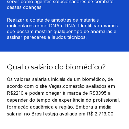
servir como agentes solucionadores de combate 
dessas doenças.
Realizar a coleta de amostras de materiais 
moleculares como DNA e RNA. Identificar exames 
que possam mostrar qualquer tipo de anomalias e 
assinar pareceres e laudos técnicos.
Qual o salário do biomédico?
Os valores salariais iniciais de um biomédico, de 
acordo com o site 
Vagas.com
estão avaliados em 
R$2210 e podem chegar à marca de R$3395 a 
depender do tempo de experiência do profissional, 
formação acadêmica e região. Embora a média 
salarial no Brasil esteja avaliada em R$ 2.713,00.