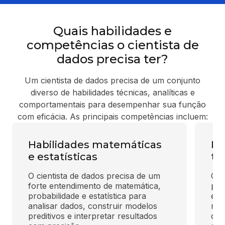
Quais habilidades e
competências o cientista de
dados precisa ter?
Um cientista de dados precisa de um conjunto
diverso de habilidades técnicas, analíticas e
comportamentais para desempenhar sua função
com eficácia. As principais competências incluem:
Habilidades matemáticas
Pr
e estatísticas
té
O cientista de dados precisa de um 
O d
forte entendimento de matemática, 
pro
probabilidade e estatística para 
e J
analisar dados, construir modelos 
man
preditivos e interpretar resultados 
de 