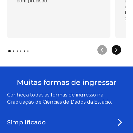
com precisão.
alg
dad
bib
apr
Muitas formas de ingressar
Conheça todas as formas de ingresso na
Graduação de Ciências de Dados da Estácio.
Simplificado