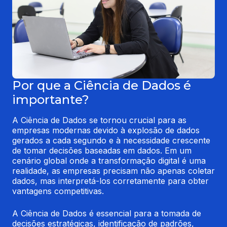
Por que a Ciência de Dados é
importante?
A Ciência de Dados se tornou crucial para as 
empresas modernas devido à explosão de dados 
gerados a cada segundo e à necessidade crescente 
de tomar decisões baseadas em dados. Em um 
cenário global onde a transformação digital é uma 
realidade, as empresas precisam não apenas coletar 
dados, mas interpretá-los corretamente para obter 
vantagens competitivas.
A Ciência de Dados é essencial para a tomada de 
decisões estratégicas, identificação de padrões, 