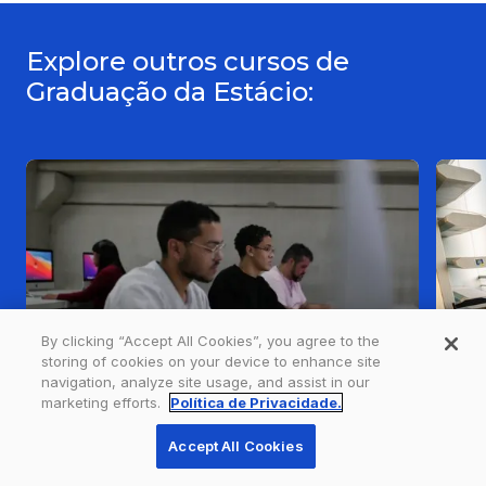
Explore outros cursos de
Graduação da Estácio:
By clicking “Accept All Cookies”, you agree to the
storing of cookies on your device to enhance site
navigation, analyze site usage, and assist in our
marketing efforts.
Política de Privacidade.
Accept All Cookies
Engenharia da Computação
E