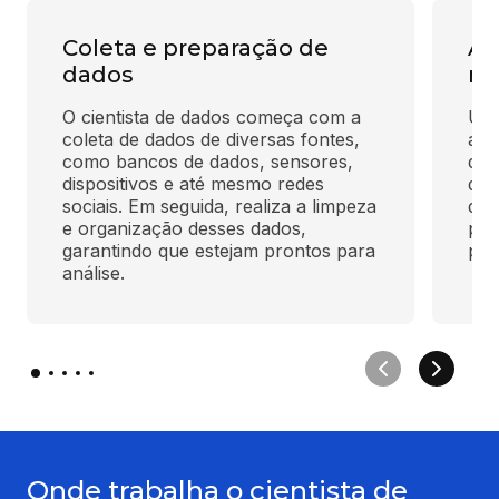
Coleta e preparação de
An
dados
m
O cientista de dados começa com a 
Usa
coleta de dados de diversas fontes, 
apr
como bancos de dados, sensores, 
de 
dispositivos e até mesmo redes 
de 
sociais. Em seguida, realiza a limpeza 
que
e organização desses dados, 
pro
garantindo que estejam prontos para 
pre
análise.
Onde trabalha o cientista de