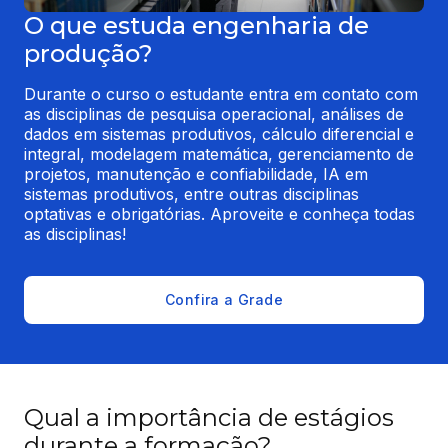
O que estuda engenharia de
produção?
Durante o curso o estudante entra em contato com 
as disciplinas de pesquisa operacional, análises de 
dados em sistemas produtivos, cálculo diferencial e 
integral, modelagem matemática, gerenciamento de 
projetos, manutenção e confiabilidade, IA em 
sistemas produtivos, entre outras disciplinas 
optativas e obrigatórias. Aproveite e conheça todas 
as disciplinas!
Confira a Grade
Qual a importância de estágios
durante a formação?