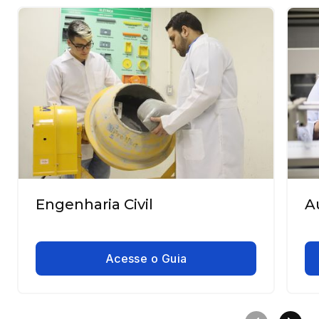
Engenharia Civil
A
Acesse o Guia