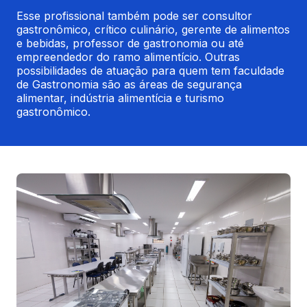
Esse profissional também pode ser consultor 
gastronômico, crítico culinário, gerente de alimentos 
e bebidas, professor de gastronomia ou até 
empreendedor do ramo alimentício. Outras 
possibilidades de atuação para quem tem faculdade 
de Gastronomia são as áreas de segurança 
alimentar, indústria alimentícia e turismo 
gastronômico.