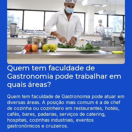
Quem tem faculdade de
Gastronomia pode trabalhar em
quais áreas?
Quem tem faculdade de Gastronomia pode atuar em 
diversas áreas. A posição mais comum é a de chef 
de cozinha ou cozinheiro em restaurantes, hotéis, 
cafés, bares, padarias, serviços de catering, 
hospitais, cozinhas industriais, eventos 
gastronômicos e cruzeiros.