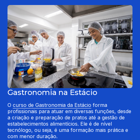
Gastronomia na Estácio
O 
curso de Gastronomia da Estácio
 forma 
profissionais para atuar em diversas funções, desde 
a criação e preparação de pratos até a gestão de 
estabelecimentos alimentícios. Ele é de nível 
tecnólogo, ou seja, é uma formação mais prática e 
com menor duração.