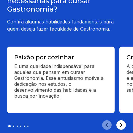
necessárias para cursar
Gastronomia?
Confira algumas habilidades fundamentais para
quem deseja fazer faculdade de Gastronomia.
Paixão por cozinhar
Cr
É uma qualidade indispensável para 
A 
aqueles que pensam em cursar 
de
Gastronomia. Esse entusiasmo motiva a 
e 
dedicação nos estudos, o 
no
desenvolvimento das habilidades e a 
sa
busca por inovação.