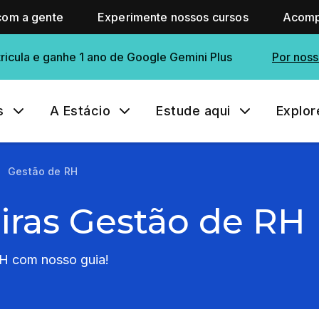
com a gente
Experimente nossos cursos
Acomp
ricula e ganhe 1 ano de Google Gemini Plus
Por noss
s
A Estácio
Estude aqui
Explor
Gestão de RH
eiras Gestão de RH
H com nosso guia!