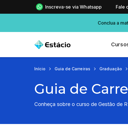
Inscreva-se via Whatsapp
Fale 
Conclua a mat
Curso
Início
Guia de Carreiras
Graduação
Guia de Carr
Conheça sobre o curso de Gestão de R