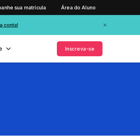
anhe sua matrícula
Área do Aluno
a conta!
e
Inscreva-se