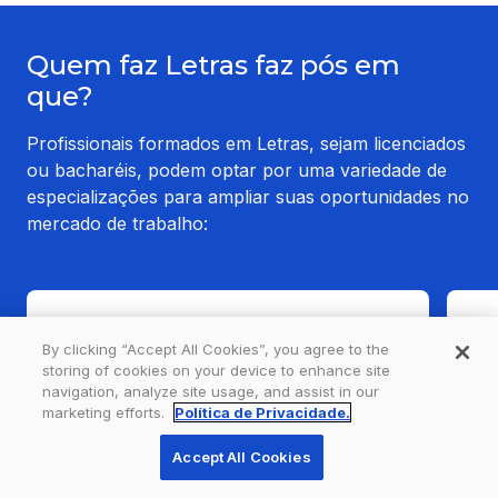
Quem faz Letras faz pós em
que?
Profissionais formados em Letras, sejam licenciados
ou bacharéis, podem optar por uma variedade de
especializações para ampliar suas oportunidades no
mercado de trabalho:
Tradução de Inglês
T
By clicking “Accept All Cookies”, you agree to the
Já para profissionais que desejam se 
Já
storing of cookies on your device to enhance site
destacar no mercado editorial ou em 
de
navigation, analyze site usage, and assist in our
áreas corporativas uma boa opção é 
ár
marketing efforts.
Política de Privacidade.
tradução de inglês.
tr
Accept All Cookies