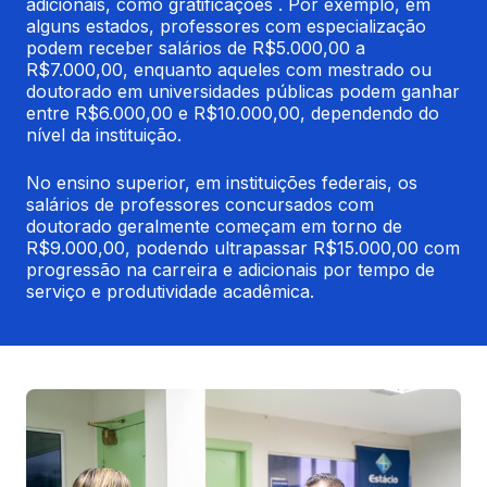
adicionais, como gratificações . Por exemplo, em 
alguns estados, professores com especialização 
podem receber salários de R$5.000,00 a 
R$7.000,00, enquanto aqueles com mestrado ou 
doutorado em universidades públicas podem ganhar 
entre R$6.000,00 e R$10.000,00, dependendo do 
nível da instituição.
No ensino superior, em instituições federais, os 
salários de professores concursados com 
doutorado geralmente começam em torno de 
R$9.000,00, podendo ultrapassar R$15.000,00 com 
progressão na carreira e adicionais por tempo de 
serviço e produtividade acadêmica.