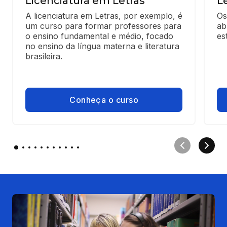
Licenciatura em Letras
L
A licenciatura em Letras, por exemplo, é 
Os
um curso para formar professores para 
ab
o ensino fundamental e médio, focado 
es
no ensino da língua materna e literatura 
brasileira.
Conheça o curso