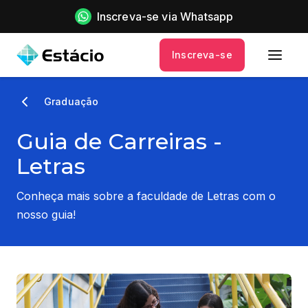
Inscreva-se via Whatsapp
Inscreva-se
Graduação
Guia de Carreiras -
Letras
Conheça mais sobre a faculdade de Letras com o
nosso guia!