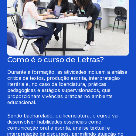
Como é o curso de Letras?
Durante a formação, as atividades incluem a análise 
crítica de textos, produção escrita, interpretação 
literária e, no caso da licenciatura, práticas 
pedagógicas e estágios supervisionados, que 
proporcionam vivências práticas no ambiente 
educacional.
Sendo bacharelado, ou licenciatura, o curso vai 
desenvolver habilidades essenciais como 
comunicação oral e escrita, análise textual e 
interpretação de discursos, permitindo atuação no 