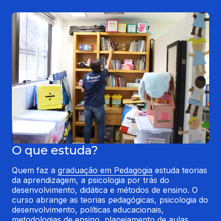
O que estuda?
Quem faz a 
graduação em Pedagogia
 estuda teorias 
da aprendizagem, a psicologia por trás do 
desenvolvimento, didática e métodos de ensino. O 
curso abrange as teorias pedagógicas, psicologia do 
desenvolvimento, políticas educacionais, 
metodologias de ensino, planejamento de aulas, 