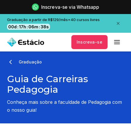
Inscreva-se via Whatsapp
Graduação a partir de R$129/mês+40 cursos livres
00
d
:
17
h
:
06
m
:
36
s
Inscreva-se
Graduação
Guia de Carreiras
Pedagogia
Conheça mais sobre a faculdade de Pedagogia com
o nosso guia!